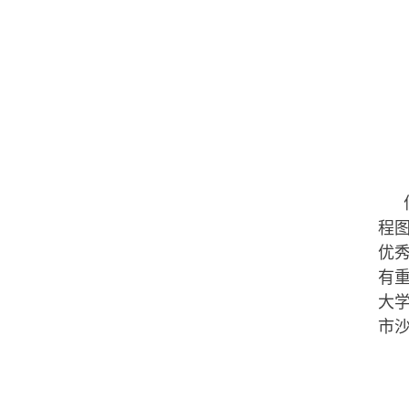
程
优
有
大
市