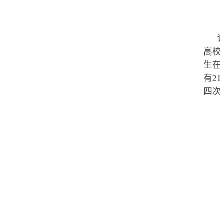
高
生
有
四次