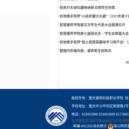
·
校高尔夫球社趣味纳新点燃师生热情
·
校地携手筑梦“小纸杯藏大乐趣”（2025年第
·
智慧康养学院第五次学生代表大会圆满召开
·
智慧康养学院第七届团总支・学生会换届大会
·
校地携手筑梦“黏土捏蔬菜趣味学习两不误”（2
·
整理内务展风貌，康养新生树新风
9
版权所有：重庆建筑科技职业学院 技
学校地址：重庆市沙坪坝区明德路3号
电话：61691896 61691899 617366
主体备案号:渝ICP备09009115号;网站
邮编:401331站长统计
渝公网安备 