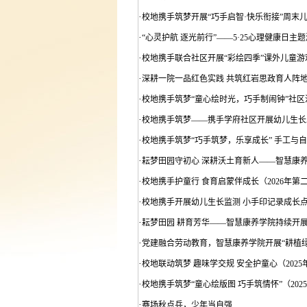
·
校地携手筑梦开展“巧手启智·快乐衔接”周末儿
·
“心灵护航 逐光前行”——5·25心理健康日主
·
校地携手联合社区开展“彩绘四季”课外儿童游戏
·
深耕一院一品红色实践 共筑红岩思政育人阵
·
校地携手筑梦“童心绘时光，巧手制闹钟”社区活
·
校地携手筑梦——携手学府社区开展幼儿生长发
·
校地携手筑梦“巧手筑梦，乐享成长” 手工与自
·
耘梦田园守初心 深耕沃土育新人——智慧康
·
校地携手护童行 食育启蒙伴成长（2026年第
·
校地携手开展幼儿生长监测 小手印记录成长点滴
·
耘梦田园 耕育芳华——智慧康养学院持续开
·
党建融合劳动教育，智慧康养学院开展“耕植绿
·
校地联动筑梦 趣味学交规 安全护童心（202
·
校地携手筑梦“童心绘版图 巧手筑情怀”（202
·
赛场秋点兵，少年当自强