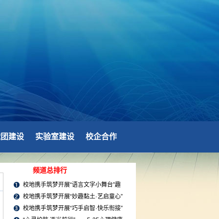
党团建设
实验室建设
校企合作
频道总排行
校地携手筑梦开展“语言文字小舞台”趣
味课堂活动（2026年第...
校地携手筑梦开展“妙趣黏土·艺启童心”
儿童艺术启蒙小课堂活...
校地携手筑梦开展“巧手启智·快乐衔接”