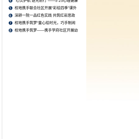
周末儿童衔接适应性学...
“心灵护航 逐光前行”——5·25心理健康
日主题游园会顺利举行
校地携手联合社区开展“彩绘四季”课外
儿童游戏活动（2026年...
深耕一院一品红色实践 共筑红岩思政
育人阵地
校地携手筑梦“童心绘时光，巧手制闹
钟”社区活动（2026年第...
校地携手筑梦——携手学府社区开展幼
儿生长发育监测与指导培...