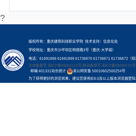
?
版权所有：重庆建筑科技职业学院 技术支持：信息化处
学校地址：重庆市沙坪坝区明德路3号（重庆·大学城）
电话：61691896 61691899 61736670 61736671 61736672（
主体备案号:渝ICP备09009115号;网站备案号:渝ICP备09009115号
邮编:401331站长统计
渝公网安备 50010602500254号
为了获得更好的浏览效果，建议您使用IE8.0及以上版本浏览器登