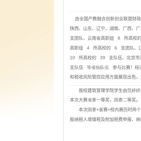
由全国产教融合创新创业联盟财政
陕西、山东、辽宁、湖南、广西、广
8
支团队、云南省高职组
所高校
4
6
高职组
所高校的
支团队、
10
39
所高校的
支队伍、北京市
支队伍
等省份队伍
参与比赛！经
和税收风险管控应用方面展现出色，
我校建筑管理学院学生由
范婷婷
本次大赛
省赛一
等奖，
国赛二
等奖。
+
+
本次
国赛
省赛
校内赛历时
两个
般纳税人增值税及附加税费申报、纳