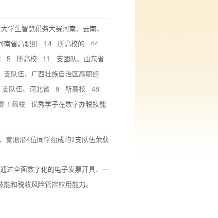
大学生智慧税务大赛河南、云南、
14
44
河南省高职组
所高校的
5
11
组
所高校
支团队、山东省
支队伍、广西壮族自治区高职组
8
48
支队伍、河北省
所高校
赛！我校
优秀学子在数字办税技能
4
1
、
黄淞沿
位同学组成的
支队伍荣获
通过全面数字化的电子发票开具、一
技能和税收风险管控应用能力。