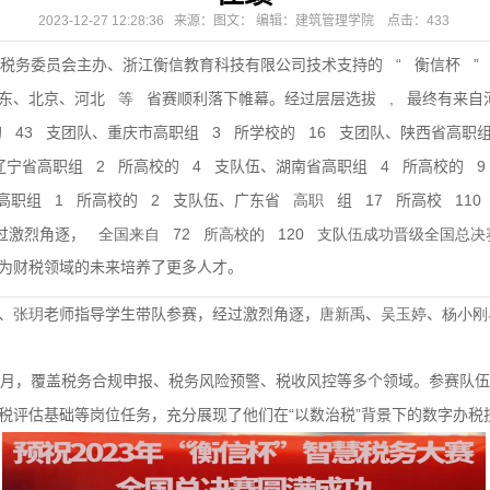
2023-12-27 12:28:36 来源：图文： 编辑：建筑管理学院 点击：
433
“
”
税务委员会主办、浙江衡信教育科技有限公司技术支持的
衡信杯
,
东、北京、河北
等
省赛顺利落下帷幕。经过层层选拔
最终有来自
43
3
16
的
支团队、重庆市高职组
所学校的
支团队、陕西省高职
2
4
4
9
辽宁省高职组
所高校的
支队伍、湖南省高职组
所高校的
1
2
17
110
高职组
所高校的
支队伍、广东省
高职
组
所高校
72
120
过激烈角逐，
全国来自
所高校的
支队伍成功晋级全国总决
为财税领域的未来培养了更多人才。
、
张玥
老师指导学生带队参赛，经过激烈角逐，
唐新禹
、
吴玉婷
、
杨小刚
月，覆盖税务合规申报、税务风险预警、税收风控等多个领域。参赛队伍
“
”
税评估基础等岗位任务，充分展现了他们在
以数治税
背景下的数字办税