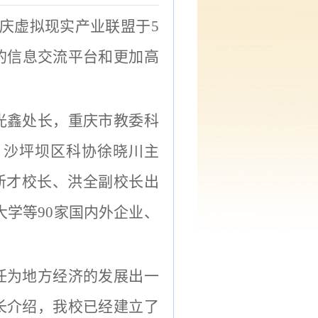
庆虚拟现实产业联盟于
5
的信息交流平台和更加高
光鑫处长，重庆市教委科
，沙坪坝
区
科协徐晓川主
我校朱新才校长、洪全副校长出
庆大学等
90家国内外企业、
任为地方经济的发展出一
长介绍
，我校
已经建立了