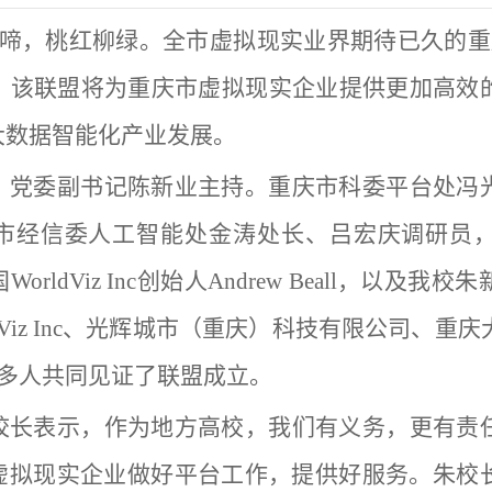
莺啼，桃红柳绿
。全市虚拟现实业界期待已久的重
。
该联盟将为重庆市虚拟现实企业提供更加高效
大数据智能化产业发展。
、党委副书记陈新业主持。重庆市科委平台处冯
市经信委人工智能处金涛处长、吕宏庆调研员
国
WorldViz
Inc
创始人
Andrew Beall，以及
ldViz Inc、光辉城市（重庆）科技有限公司、重
0多人共同见证了联盟成立。
校长
表示，作为地方高校，我们有义务，更有责
虚拟现实企业做好平台工作，提供好服务。朱校