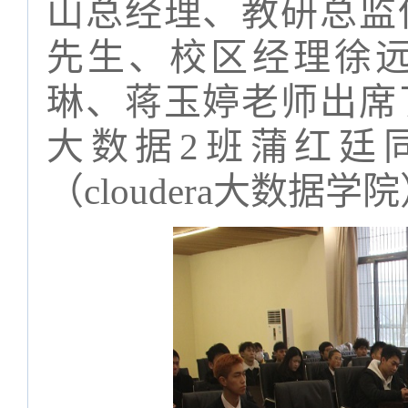
山总经理、教研总监
先生、校区经理徐
琳、蒋玉婷老师出席
大数据
2
班蒲红廷
（
cloudera
大数据学院