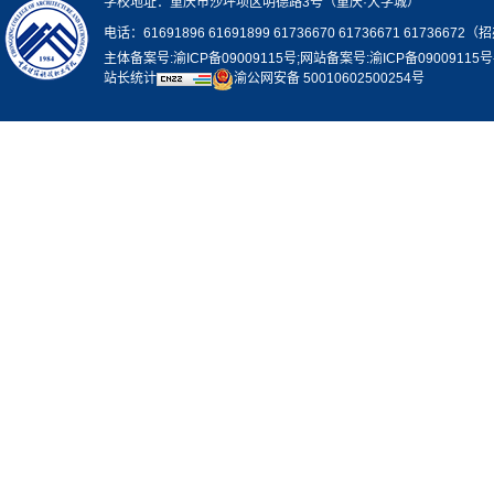
学校地址：重庆市沙坪坝区明德路3号（重庆·大学城）
电话：61691896 61691899 61736670 61736671 61736672（
主体备案号:渝ICP备09009115号;网站备案号:渝ICP备09009115号
站长统计
渝公网安备 50010602500254号