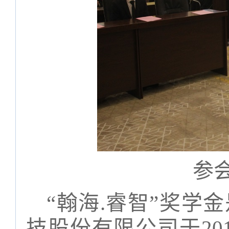
参
“
翰海
.
睿智
”
奖学金
技股份有限公司于
20