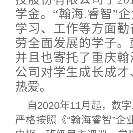
学金。
“
翰海
.
睿智
”
企
学习、工作等方面勤
劳全面发展的学子。
并且也寄托了重庆翰
公司对学生成长成才
热爱。
2020
11
自
年
月起，
数字
“
”
严格按照《
翰海睿智
企