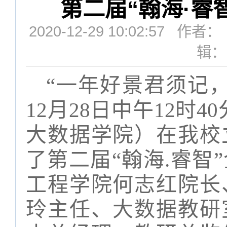
第二届“翰海·睿
2020-12-29 10:02:5
辑：
“
一年好景君须记
12
月
28
日中午
12
时
40
大数据学院）
在我校
了
第二届
“
翰海
.
睿智
”
工程学院何志红院长
玲主任、大数据教研